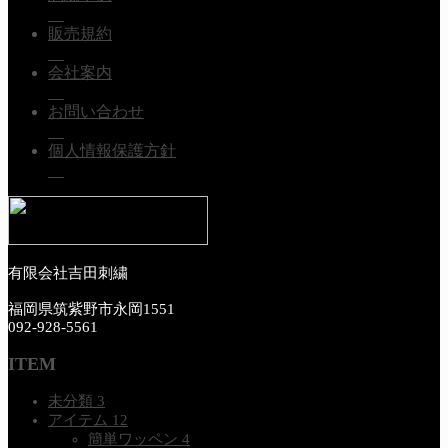
販売規約
会社案内
お問い合わせ
個人情報保護方針
有限会社吉田刺繍
福岡県筑紫野市永岡1551
092‐928‐5561
ITEM
未分類
3
アイテム
12
簡単ワッペン
4