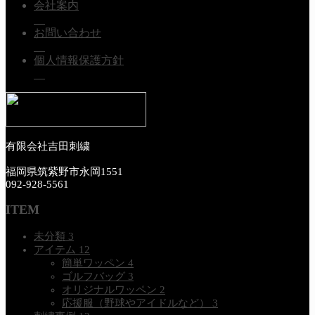
会社案内
お問い合わせ
個人情報保護方針
有限会社吉田刺繍
福岡県筑紫野市永岡1551
092‐928‐5561
ITEM
未分類
3
アイテム
12
簡単ワッペン
4
ゴルフバッグ
3
オリジナルワッペン
2
応援服（野球やアイドルなど）
3